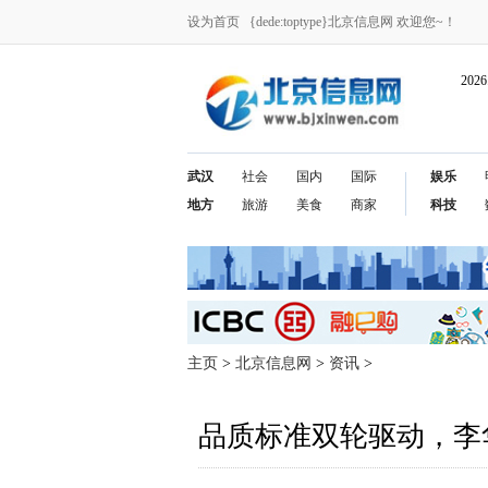
设为首页
{dede:toptype}北京信息网 欢迎您~！
202
武汉
社会
国内
国际
娱乐
地方
旅游
美食
商家
科技
主页
>
北京信息网
>
资讯
>
品质标准双轮驱动，李