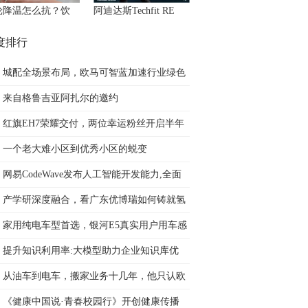
轮降温怎么抗？饮
阿迪达斯Techfit RE
度排行
城配全场景布局，欧马可智蓝加速行业绿色
来自格鲁吉亚阿扎尔的邀约
红旗EH7荣耀交付，两位幸运粉丝开启半年
一个老大难小区到优秀小区的蜕变
网易CodeWave发布人工智能开发能力,全面
产学研深度融合，看广东优博瑞如何铸就氢
家用纯电车型首选，银河E5真实用户用车感
提升知识利用率:大模型助力企业知识库优
从油车到电车，搬家业务十几年，他只认欧
《健康中国说·青春校园行》开创健康传播