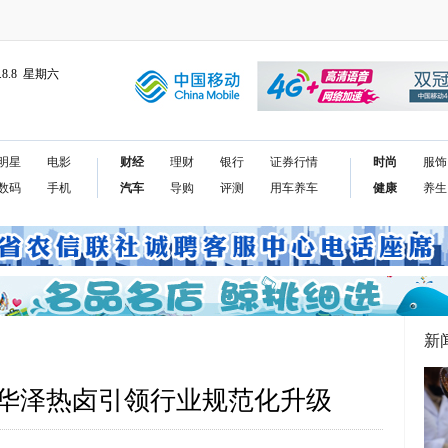
6.8.8 星期六
明星
电影
财经
理财
银行
证券行情
时尚
服饰
数码
手机
汽车
导购
评测
用车养车
健康
养生
新
华泽热卤引领行业规范化升级