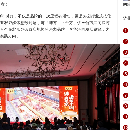
者：
两
同庆”盛典，不仅是品牌的一次里程碑活动，更是热卤行业规范化
热
业权威媒体悉数到场，与品牌方、平台方、供应链方共同探讨
首个在北京突破百店规模的热卤品牌，李华泽的发展路径，为
1
实践方向。
2
3
4
5
6
7
8
9
10