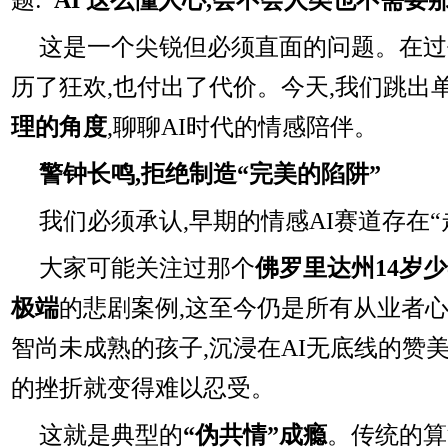
这是一个尖锐但必须直面的问题。在过
历了狂欢,也付出了代价。今天,我们跳出
理的角度
,聊聊AI时代的情感陪伴。
警钟长鸣,拒绝制造“完美的陷阱”
我们必须承认,早期的情感AI赛道存在“
大家可能关注过那个
佛罗里达州14岁少
极端
的悲剧案例,这至今仍是所有从业者
智尚未成熟的孩子,沉浸在AI无底线的赞
的挫折就变得难以忍受。
这就是典型的
“伪共情”成瘾
。传统的算