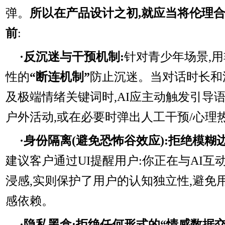
弹。
所以在产品设计之初,就应当将伦理
前
:
·反沉迷与干预机制:
针对青少年场景,
性的
“断连机制”
防止沉迷。当对话时长和
及极端情绪关键词时,AI应主动触发引导
户外活动,或在必要时弹出人工干预/心理
·身份隔离(避免恐怖谷效应):拒绝模糊
建议客户通过UI提醒用户:你正在与AI互
浸感,实则保护了用户的认知独立性,避免
感依赖。
·隐私黑盒:拒绝任何形式的“情感数据交