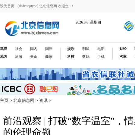
设为首页
{dede:toptype}北京信息网 欢迎您~！
2026.8.6 星期四
武汉
社会
国内
国际
娱乐
明星
电影
财经
地方
旅游
美食
商家
科技
数码
手机
汽车
主页
>
北京信息网
>
资讯
>
前沿观察 | 打破“数字温室”，
的伦理命题