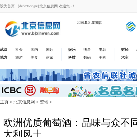
设为首页
{dede:toptype}北京信息网 欢迎您~！
2026.8.6 星期四
武汉
社会
国内
国际
娱乐
明星
电影
财经
地方
旅游
美食
商家
科技
数码
手机
汽车
主页
>
北京信息网
>
资讯
>
欧洲优质葡萄酒：品味与众不
大利风土